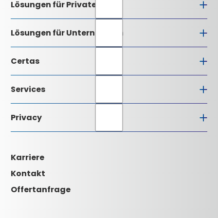
Lösungen für Private
Lösungen für Unternehmen
Certas
Firmenprofil
Services
Geschäftsleitung
Alarmzentrale
Installationspartner
Privacy
Qualitätsverständnis
Downloads
Zertifizierung
Glossar
Datenschutz
Kontakt
AVB
Impressum
Karriere
Aktuelles
Karriere
Kontakt
Offertanfrage