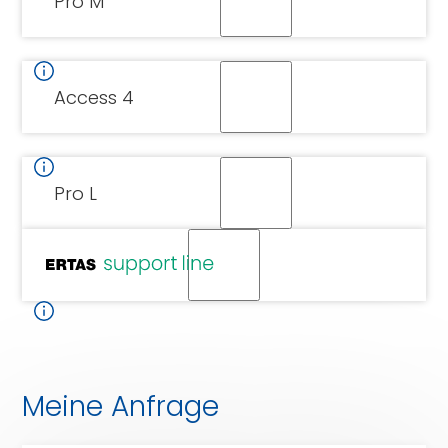
Pro M
Access 4
Pro L
CERTAS
support
line
Meine Anfrage