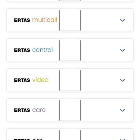
alarm
Digital+
CERTAS
multicall
CERTAS
control
CERTAS
video
CERTAS
care