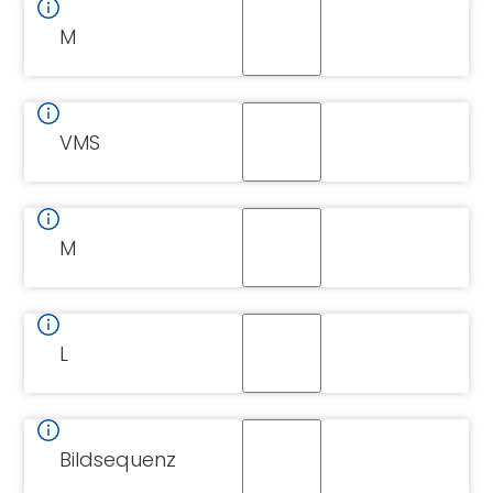
M
VMS
M
L
Bildsequenz