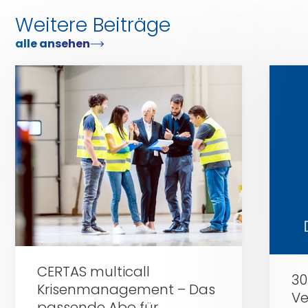
Weitere Beiträge
alle ansehen
Zu
Zu
Certas
Certas
Alarm
Alarm
CERTAS multicall
30
Krisenmanagement – Das
Ve
passende Abo für