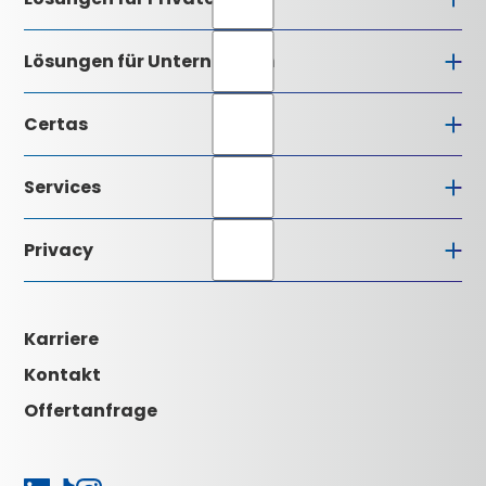
Lösungen für Unternehmen
Certas
Firmenprofil
Services
Geschäftsleitung
Alarmzentrale
Installationspartner
Privacy
Qualitätsverständnis
Downloads
Zertifizierung
Glossar
Datenschutz
Kontakt
AVB
Impressum
Karriere
Aktuelles
Karriere
Kontakt
Offertanfrage