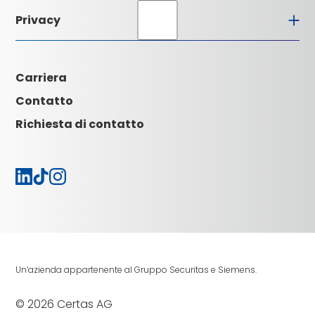
Centrale di allarme
Partner di installazione
Privacy
Comprensione della qualità
Downloads
Certificazioni
Glossario
Aspetti giuridici
Contatto
CGC
Impressum
Carriera
Attualità
Carriera
Contatto
Richiesta di contatto
Un’azienda appartenente al Gruppo Securitas e Siemens.
© 2026 Certas AG