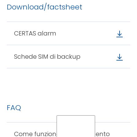
Download/factsheet
CERTAS
alarm
CERTAS alarm
Schede
SIM
Schede SIM di backup
di
backup
FAQ
Come funziona il collegamento