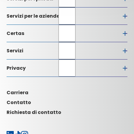
Servizi per le aziende
Certas
Profilo dell’azienda
Servizi
Direzione
Centrale di allarme
Partner di installazione
Privacy
Comprensione della qualità
Downloads
Certificazioni
Glossario
Aspetti giuridici
Contatto
CGC
Impressum
Carriera
Attualità
Carriera
Contatto
Richiesta di contatto