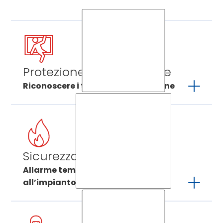
Protezione antieffrazione
Riconoscere i tentativi di effrazione
Certas verifica l’attivazione dell’allarme e
adotta subito le misure necessarie, così
che siate protetti in caso di emergenza.
Sicurezza antincendio
Allarme tempestivo grazie
all’impianto di rilevazione incendi
Non appena scatta il vostro allarme
antincendio, Certas allerta