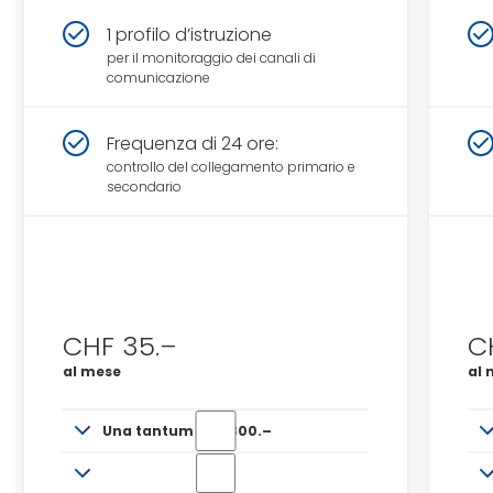
1 profilo d’istruzione
per il monitoraggio dei canali di
comunicazione
Frequenza di 24 ore:
controllo del collegamento primario e
secondario
CHF 35.–
C
al mese
al 
Una tantum CHF 300.–
Cartella per la ricezione degli allarmi:
documenti per il collegamento,