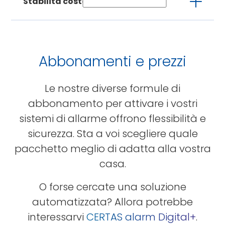
Stabilità costante via Internet
La trasmissione degli allarmi via Internet
non offre una stabilità costante. Per avere
la ridondanza proponiamo quindi anche
Abbonamenti e prezzi
la trasmissione via rete mobile.
Le nostre diverse formule di
abbonamento per attivare i vostri
sistemi di allarme offrono flessibilità e
sicurezza. Sta a voi scegliere quale
pacchetto meglio di adatta alla vostra
casa.
O forse cercate una soluzione
automatizzata? Allora potrebbe
interessarvi
CERTAS alarm Digital+
.