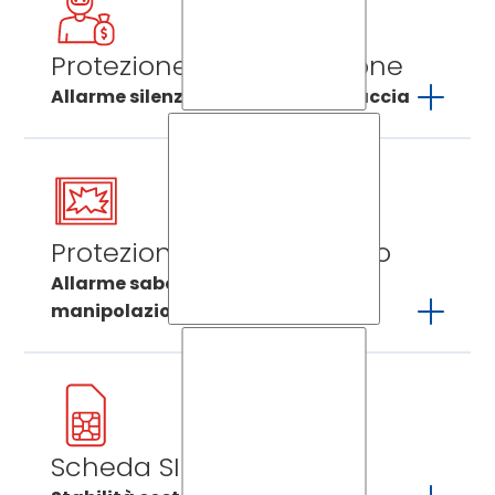
immediatamente i vigili del fuoco e vi
informa dell’accaduto.
Protezione da aggressione
Allarme silenzioso in caso di minaccia
Certas è in grado di riconoscere gli allarmi
silenziosi e di inviare subito un supporto
senza che sia notato dagli autori del
reato.
Protezione da sabotaggio
Allarme sabotaggio in caso di
manipolazioni
I tentativi di sabotare un sistema d’allarme
vengono subito rilevati e Certas reagisce
prontamente.
Scheda SIM