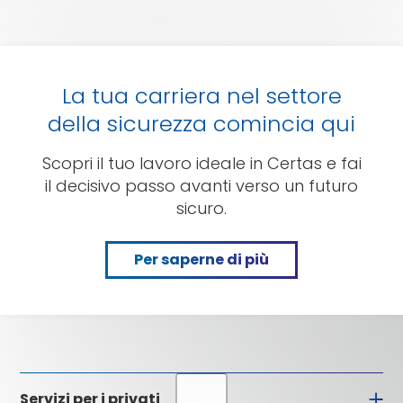
La tua carriera nel settore
della sicurezza comincia qui
Scopri il tuo lavoro ideale in Certas e fai
il decisivo passo avanti verso un futuro
sicuro.
Per saperne di più
Per
saperne
di
più
Servizi per i privati