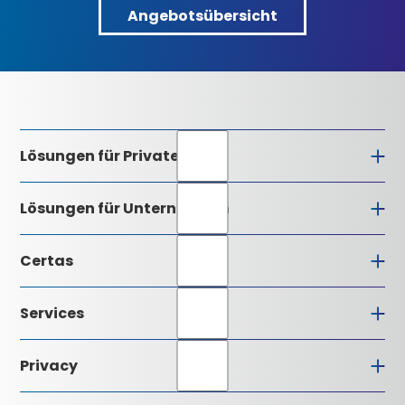
Angebotsübersicht
Angebotsübersicht
Lösungen für Private
Lösungen für Unternehmen
Certas
Firmenprofil
Services
Geschäftsleitung
Alarmzentrale
Installationspartner
Privacy
Qualitätsverständnis
Downloads
Zertifizierung
Glossar
Datenschutz