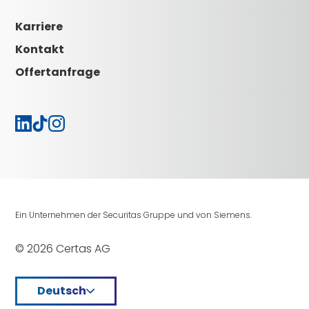
Kontakt
AVB
Impressum
Karriere
Aktuelles
Karriere
Kontakt
Offertanfrage
Ein Unternehmen der Securitas Gruppe und von Siemens.
© 2026 Certas AG
Deutsch