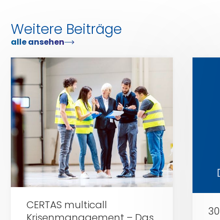
Weitere Beiträge
alle ansehen
Zu
Zu
Certas
Certas
Alarm
Alarm
CERTAS multicall
30
Krisenmanagement – Das